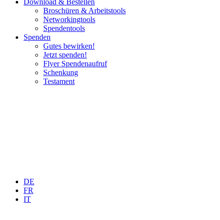
Download & Bestellen
Broschüren & Arbeitstools
Networkingtools
Spendentools
Spenden
Gutes bewirken!
Jetzt spenden!
Flyer Spendenaufruf
Schenkung
Testament
DE
FR
IT