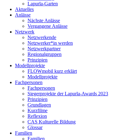
Lapurla-Garten
Aktuelles
Anlässe
Nächste Anlässe
Vergangene Anlässe
Netzwerk
Netzwerkende
Netzwerker*in werden
Netzwerkpartner
Regionalgruppen
Prinzipien
Modellprojekte
FLOWmobil kurz erklärt
Modellprojekte
Fachpersonen
Fachpersonen
Siegerprojekte der Lapurla-Awards 2023
Prinzipien
Grundlagen
Kurzfilme
Reflexion
CAS Kulturelle Bildung
Glossar
Familien
Familien