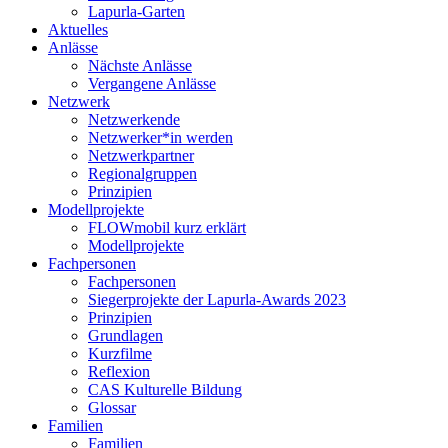
Lapurla-Garten
Aktuelles
Anlässe
Nächste Anlässe
Vergangene Anlässe
Netzwerk
Netzwerkende
Netzwerker*in werden
Netzwerkpartner
Regionalgruppen
Prinzipien
Modellprojekte
FLOWmobil kurz erklärt
Modellprojekte
Fachpersonen
Fachpersonen
Siegerprojekte der Lapurla-Awards 2023
Prinzipien
Grundlagen
Kurzfilme
Reflexion
CAS Kulturelle Bildung
Glossar
Familien
Familien