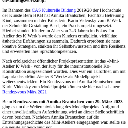
Gestaltungsworkshop!
Im Rahmen des
CAS Kulturelle Bildung
2019/20 der Hochschule
der Künste Bern HKB hat Annika Brantschen, Fachfrau Betreuung
Kind, zusammen mit der Künstlerin Karin Vidensky vom K’Werk
der Schule für Gestaltung Basel, ein Praxisprojekt umgesetzt.
Hierbei standen Kinder im Alter von 2–3 Jahren im Fokus. Im
Atelier des K’Werk‘s wurde den Kindern ermöglicht, vielfältige
ästhetische Erfahrungen zu sammeln. Dadurch erprobten sie neue
kreative Strategien, stärkten ihr Selbstbewusstsein und ihre Resilienz
und erweiterten ihre Sprachkompetenzen.
Nach erfolgreicher öffentlicher Projektpräsentation ist das «Mini-
Atelier K‘Werk» von der Jury für die interinstitutionelle Ko-
Konstruktion ausgezeichnet worden. Dies war ein Türöffner, um mit
Lapurla das «Mini-Atelier K‘Werk» als Modellprojekt
weiterzuentwicklen. Ein Rendez-vous mit Annika Brantschen und
Karin Vidensky zum Modellprojekt können sie hier nachschauen:
Rendez-vous März 2021
Beim
Rendez-vous mit Annika Brantschen vom 29. März 2023
ging es um die Weiterentwicklung des Modellprojekts. Aufgrund
einer unvollständigen Aufzeichnung wird an dieser Stelle schriftlich
davon berichtet. Nachdem Annika Brantschen auf die
Entstehungsgeschichte des Mini-Ateliers eingegangen war, stellte sie
die neuste Entwicklung vor.