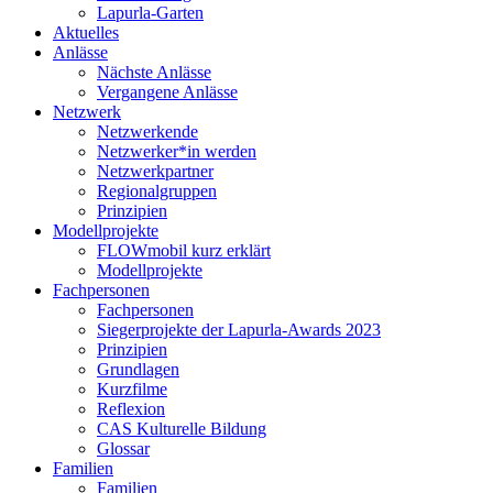
Lapurla-Garten
Aktuelles
Anlässe
Nächste Anlässe
Vergangene Anlässe
Netzwerk
Netzwerkende
Netzwerker*in werden
Netzwerkpartner
Regionalgruppen
Prinzipien
Modellprojekte
FLOWmobil kurz erklärt
Modellprojekte
Fachpersonen
Fachpersonen
Siegerprojekte der Lapurla-Awards 2023
Prinzipien
Grundlagen
Kurzfilme
Reflexion
CAS Kulturelle Bildung
Glossar
Familien
Familien