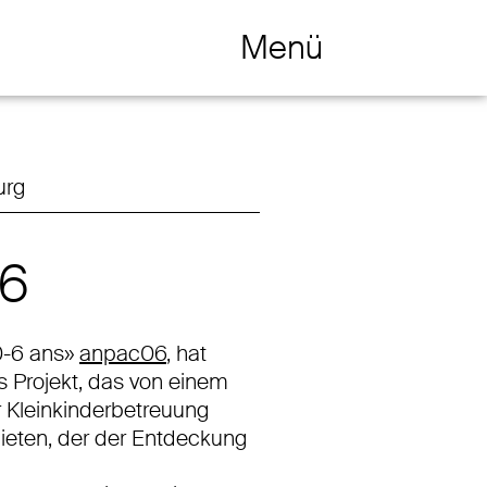
Menü
Navigation öffnen / schliessen
urg
06
 0-6 ans»
anpac06
, hat
s Projekt, das von einem
r Kleinkinderbetreuung
bieten, der der Entdeckung