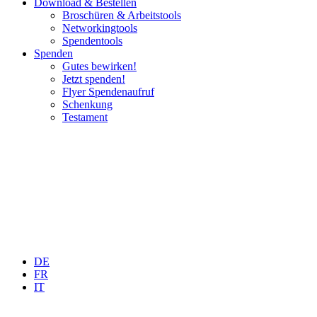
Download & Bestellen
Broschüren & Arbeitstools
Networkingtools
Spendentools
Spenden
Gutes bewirken!
Jetzt spenden!
Flyer Spendenaufruf
Schenkung
Testament
DE
FR
IT