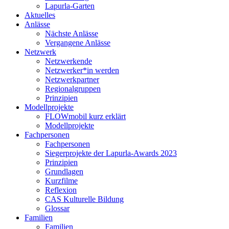
Lapurla-Garten
Aktuelles
Anlässe
Nächste Anlässe
Vergangene Anlässe
Netzwerk
Netzwerkende
Netzwerker*in werden
Netzwerkpartner
Regionalgruppen
Prinzipien
Modellprojekte
FLOWmobil kurz erklärt
Modellprojekte
Fachpersonen
Fachpersonen
Siegerprojekte der Lapurla-Awards 2023
Prinzipien
Grundlagen
Kurzfilme
Reflexion
CAS Kulturelle Bildung
Glossar
Familien
Familien