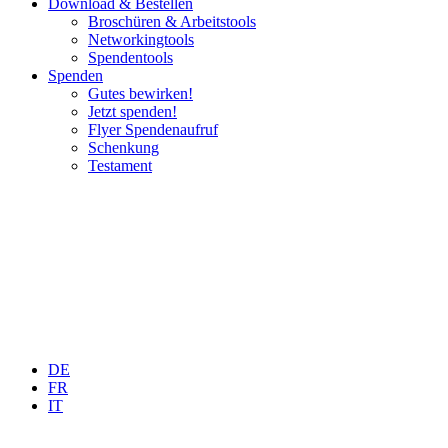
Download & Bestellen
Broschüren & Arbeitstools
Networkingtools
Spendentools
Spenden
Gutes bewirken!
Jetzt spenden!
Flyer Spendenaufruf
Schenkung
Testament
DE
FR
IT