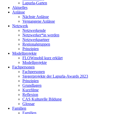
Lapurla-Garten
Aktuelles
Anlässe
Nächste Anlässe
Vergangene Anlässe
Netzwerk
Netzwerkende
Netzwerker*in werden
Netzwerkpartner
Regionalgruppen
Prinzipien
Modellprojekte
FLOWmobil kurz erklärt
Modellprojekte
Fachpersonen
Fachpersonen
Siegerprojekte der Lapurla-Awards 2023
Prinzipien
Grundlagen
Kurzfilme
Reflexion
CAS Kulturelle Bildung
Glossar
Familien
Familien