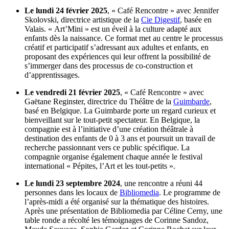
Le lundi 24 février 2025
, « Café Rencontre » avec Jennifer
Skolovski, directrice artistique de la
Cie Digestif
, basée en
Valais. « Art’Mini » est un éveil à la culture adapté aux
enfants dès la naissance. Ce format met au centre le processus
créatif et participatif s’adressant aux adultes et enfants, en
proposant des expériences qui leur offrent la possibilité de
s’immerger dans des processus de co-construction et
d’apprentissages.
Le vendredi 21 février 2025
, « Café Rencontre » avec
Gaëtane Reginster, directrice du Théâtre de la
Guimbarde
,
basé en Belgique. La Guimbarde porte un regard curieux et
bienveillant sur le tout-petit spectateur. En Belgique, la
compagnie est à l’initiative d’une création théâtrale à
destination des enfants de 0 à 3 ans et poursuit un travail de
recherche passionnant vers ce public spécifique. La
compagnie organise également chaque année le festival
international « Pépites, l’Art et les tout-petits ».
Le lundi 23 septembre 2024
, une rencontre a réuni 44
personnes dans les locaux de
Bibliomedia
. Le programme de
l’après-midi a été organisé sur la thématique des histoires.
Après une présentation de Bibliomedia par Céline Cerny, une
table ronde a récolté les témoignages de Corinne Sandoz,