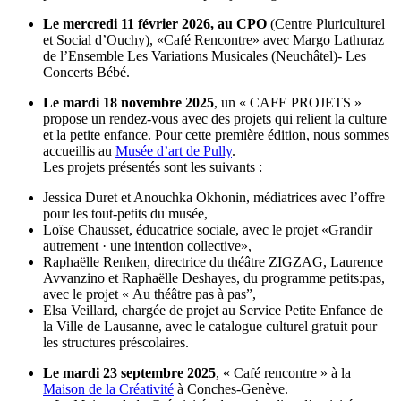
Le mercredi 11 février 2026, au CPO
(Centre Pluriculturel
et Social d’Ouchy), «Café Rencontre» avec Margo Lathuraz
de l’Ensemble Les Variations Musicales (Neuchâtel)- Les
Concerts Bébé.
Le mardi 18 novembre 2025
, un « CAFE PROJETS »
propose un rendez-vous avec des projets qui relient la culture
et la petite enfance. Pour cette première édition, nous sommes
accueillis au
Musée d’art de Pully
.
Les projets présentés sont les suivants :
Jessica Duret et Anouchka Okhonin, médiatrices avec l’offre
pour les tout-petits du musée,
Loïse Chausset, éducatrice sociale, avec le projet «Grandir
autrement · une intention collective»,
Raphaëlle Renken, directrice du théâtre ZIGZAG, Laurence
Avvanzino et Raphaëlle Deshayes, du programme petits:pas,
avec le projet « Au théâtre pas à pas”,
Elsa Veillard, chargée de projet au Service Petite Enfance de
la Ville de Lausanne, avec le catalogue culturel gratuit pour
les structures préscolaires.
Le mardi 23 septembre 2025
, « Café rencontre » à la
Maison de la Créativité
à Conches-Genève.