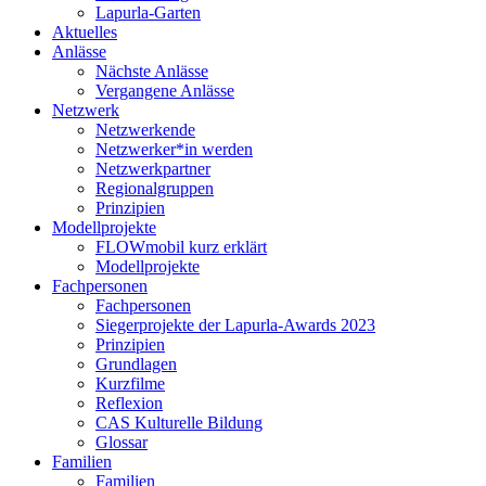
Lapurla-Garten
Aktuelles
Anlässe
Nächste Anlässe
Vergangene Anlässe
Netzwerk
Netzwerkende
Netzwerker*in werden
Netzwerkpartner
Regionalgruppen
Prinzipien
Modellprojekte
FLOWmobil kurz erklärt
Modellprojekte
Fachpersonen
Fachpersonen
Siegerprojekte der Lapurla-Awards 2023
Prinzipien
Grundlagen
Kurzfilme
Reflexion
CAS Kulturelle Bildung
Glossar
Familien
Familien