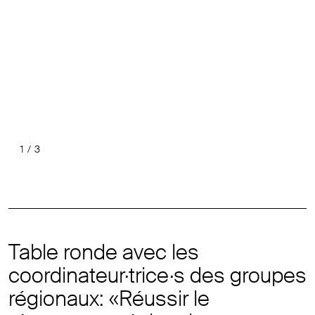
1
/
3
Précéde
Suiv
Table ronde avec les
coordinateur·trice·s des groupes
régionaux: «Réussir le