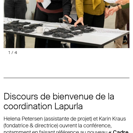
1
/
4
Précéde
Suiv
Discours de bienvenue de la
coordination Lapurla
Helena Petersen (assistante de projet) et Karin Kraus
(fondatrice & directrice) ouvrent la conférence,
notamment en faisant référence au nouveau
« Cadre