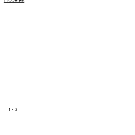
modèles
.
1
/
3
Précéde
Suiv