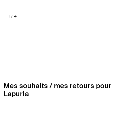
1
/
4
Précéde
Suiv
Mes souhaits / mes retours pour
Lapurla