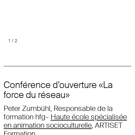
1
/
2
Précéde
Suiv
Conférence d’ouverture «La
force du réseau»
Peter Zumbühl, Responsable de la
formation hfg–
Haute école spécialisée
en animation socioculturelle
, ARTISET
Formation