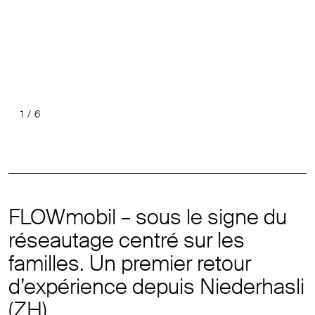
1
/
6
Précéde
Suiv
FLOWmobil – sous le signe du
réseautage centré sur les
familles. Un premier retour
d’expérience depuis Niederhasli
(ZH)