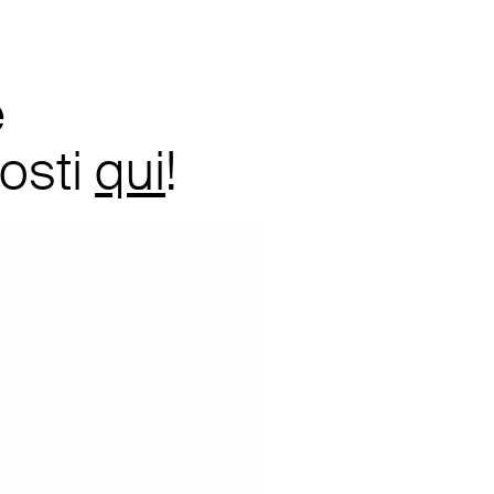
e
posti
qui
!