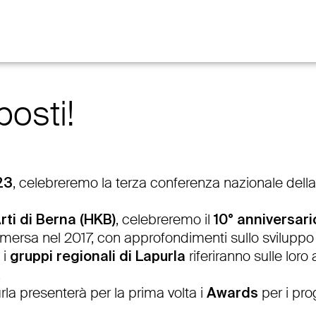
suchen
osti!
23
, celebreremo la terza conferenza nazionale dell
rti di Berna (HKB)
, celebreremo il
10° anniversari
 emersa nel 2017, con approfondimenti sullo svilupp
 i
gruppi regionali di Lapurla
riferiranno sulle loro
.
 presenterà per la prima volta i
Awards
per i prog