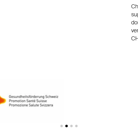
Ch
su
do
ve
CH